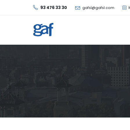
93 476 33 30
gafsl@gafsl.com
M