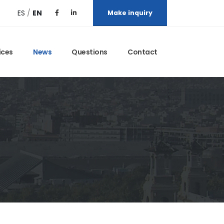
ES
/
EN
Make inquiry
ices
News
Questions
Contact