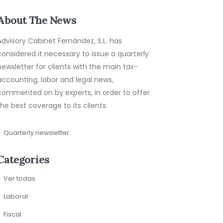
About The News
Advisory Cabinet Fernández, S.L. has
considered it necessary to issue a quarterly
newsletter for clients with the main tax-
accounting, labor and legal news,
commented on by experts, in order to offer
the best coverage to its clients.
Quarterly newsletter
Categories
Ver todas
Laboral
Fiscal