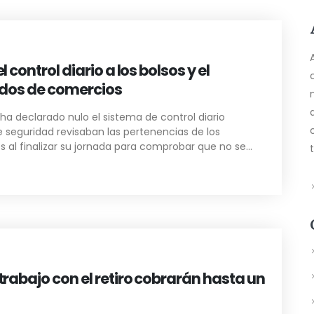
control diario a los bolsos y el
ados de comercios
 ha declarado nulo el sistema de control diario
 seguridad revisaban las pertenencias de los
al finalizar su jornada para comprobar que no se
l considera que esta práctica vulnera el derecho a la
olítica obligaba a los empleados del último turno a
olsos antes de abandonar el establecimiento, además
dicas y aleatorias. Aunque el fallo se refiere a esta
s recuerdan que la Audiencia Nacional ya se ha
medidas similares, consolidando una doctrina
tipo de controles sin una justificación suficiente. La
rabajo con el retiro cobrarán hasta un
ediata estas prácticas y recuerda que, aunque el
es reconoce al empresario la facultad de establecer
n ejercerse respetando la dignidad y los derechos