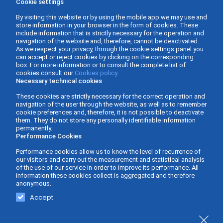
Cookie settings
By visiting this website or by using the mobile app we may use and
store information in your browser in the form of cookies. These
include information that is strictly necessary for the operation and
navigation of the website and, therefore, cannot be deactivated.
As we respect your privacy, through the cookie settings panel you
can accept or reject cookies by clicking on the corresponding
box. For more information or to consult the complete list of
cookies consult our
Cookies policy
.
Necessary technical cookies
These cookies are strictly necessary for the correct operation and
navigation of the user through the website, as well as to remember
cookie preferences and, therefore, it is not possible to deactivate
them. They do not store any personally identifiable information
permanently.
Performance Cookies
Performance cookies allow us to know the level of recurrence of
our visitors and carry out the measurement and statistical analysis
of the use of our service in order to improve its performance. All
information these cookies collect is aggregated and therefore
anonymous.
Gabinete Asesor Fernàndez - Business Consulting ©
Web design and
Accept
2026 -
Privacy policy
-
Legal Advice
-
Cookies Policy
-
development
Accessibility