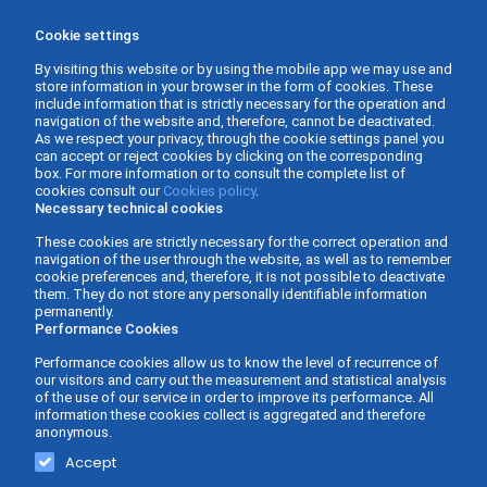
Cookie settings
By visiting this website or by using the mobile app we may use and
store information in your browser in the form of cookies. These
include information that is strictly necessary for the operation and
navigation of the website and, therefore, cannot be deactivated.
As we respect your privacy, through the cookie settings panel you
can accept or reject cookies by clicking on the corresponding
box. For more information or to consult the complete list of
cookies consult our
Cookies policy
.
Necessary technical cookies
These cookies are strictly necessary for the correct operation and
navigation of the user through the website, as well as to remember
cookie preferences and, therefore, it is not possible to deactivate
them. They do not store any personally identifiable information
permanently.
Performance Cookies
Performance cookies allow us to know the level of recurrence of
our visitors and carry out the measurement and statistical analysis
of the use of our service in order to improve its performance. All
information these cookies collect is aggregated and therefore
anonymous.
Gabinete Asesor Fernàndez - Business Consulting ©
Web design and
Accept
2026 -
Privacy policy
-
Legal Advice
-
Cookies Policy
-
development