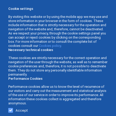
Cookie settings
By visiting this website or by using the mobile app we may use and
store information in your browser in the form of cookies. These
include information that is strictly necessary for the operation and
navigation of the website and, therefore, cannot be deactivated.
As we respect your privacy, through the cookie settings panel you
can accept or reject cookies by clicking on the corresponding
box. For more information or to consult the complete list of
cookies consult our
Cookies policy
.
Necessary technical cookies
These cookies are strictly necessary for the correct operation and
navigation of the user through the website, as well as to remember
cookie preferences and, therefore, it is not possible to deactivate
them. They do not store any personally identifiable information
permanently.
Performance Cookies
Performance cookies allow us to know the level of recurrence of
our visitors and carry out the measurement and statistical analysis
of the use of our service in order to improve its performance. All
information these cookies collect is aggregated and therefore
anonymous.
Gabinete Asesor Fernàndez - Business Consulting ©
Web design and
Accept
2026 -
Privacy policy
-
Legal Advice
-
Cookies Policy
-
development