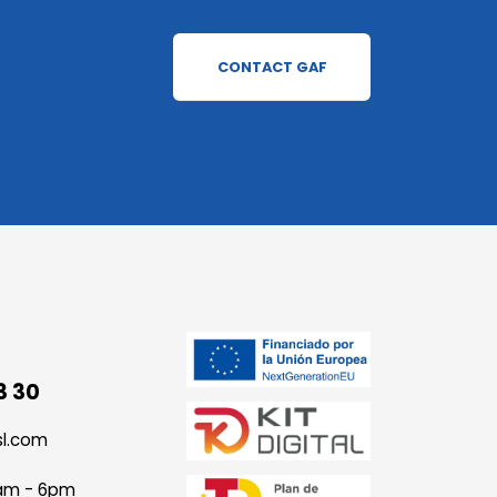
CONTACT GAF
3 30
sl.com
9am - 6pm