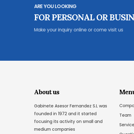
ARE YOU LOOKING
FOR PERSONAL OR BUSIN
Make your inquiry online or come visit us
About us
Men
Compa
Gabinete Asesor Fernandez S.L was
founded in 1972 and it started
Team
focusing its activity on small and
Servic
medium companies