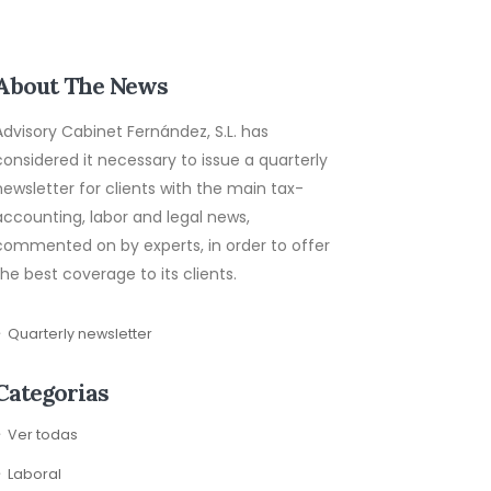
About The News
Advisory Cabinet Fernández, S.L. has
considered it necessary to issue a quarterly
newsletter for clients with the main tax-
accounting, labor and legal news,
commented on by experts, in order to offer
the best coverage to its clients.
Quarterly newsletter
Categorias
Ver todas
Laboral