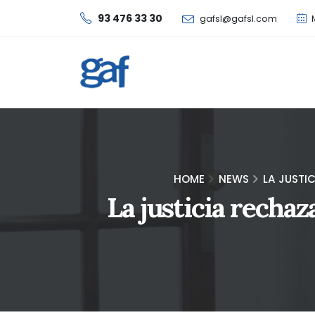
93 476 33 30
gafsl@gafsl.com
M
HOME
NEWS
LA JUSTI
La justicia rechaz