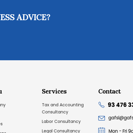
ESS ADVICE?
u
Services
Contact
93 476 3
ny
Tax and Accounting
Consultancy
gafsl@gaf
Labor Consultancy
es
Legal Consultancy
Mon - Fri 