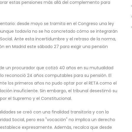
jorar estas pensiones más allá del complemento para
mentario: desde mayo se tramita en el Congreso una ley
, aunque todavía no se ha concretado cómo se integrarán
Social. Ante esta incertidumbre y el retraso de la norma,
n en Madrid este sábado 27 para exigir una pensión
el de un procurador que cotizó 40 años en su mutualidad
solo reconoció 24 años computables para su pensión. El
te los primeros años no pudo optar por el RETA como el
lación insuficiente. Sin embargo, el tribunal desestimó su
 por el Supremo y el Constitucional.
dades se creó con una finalidad transitoria y con la
idad Social, pero esa "vocación" no implica un derecho
 lo establece expresamente. Además, recalca que desde