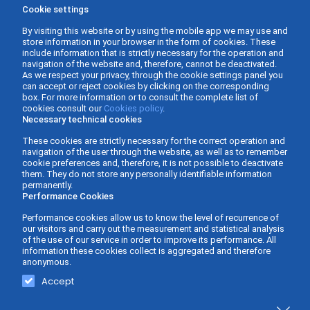
Cookie settings
By visiting this website or by using the mobile app we may use and
store information in your browser in the form of cookies. These
include information that is strictly necessary for the operation and
navigation of the website and, therefore, cannot be deactivated.
As we respect your privacy, through the cookie settings panel you
can accept or reject cookies by clicking on the corresponding
box. For more information or to consult the complete list of
cookies consult our
Cookies policy
.
Necessary technical cookies
These cookies are strictly necessary for the correct operation and
navigation of the user through the website, as well as to remember
cookie preferences and, therefore, it is not possible to deactivate
them. They do not store any personally identifiable information
permanently.
Performance Cookies
Performance cookies allow us to know the level of recurrence of
our visitors and carry out the measurement and statistical analysis
of the use of our service in order to improve its performance. All
information these cookies collect is aggregated and therefore
anonymous.
Gabinete Asesor Fernàndez - Business Consulting ©
Web design and
Accept
2026 -
Privacy policy
-
Legal Advice
-
Cookies Policy
-
development
Accessibility