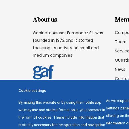
About us
Men
Compa
Gabinete Asesor Fernandez S.L was
founded in 1972 and it started
Team
focusing its activity on small and
Servic
medium companies
Questi
News
Conta
Cookie settings
As we respect
By visiting this website or by using the mobile app
settings pane
we may use and store information in your browser in
clicking on t
the form of cookies. These include information that
information or
is strictly necessary for the operation and navigation