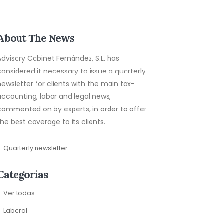
About The News
Advisory Cabinet Fernández, S.L. has
considered it necessary to issue a quarterly
newsletter for clients with the main tax-
accounting, labor and legal news,
commented on by experts, in order to offer
the best coverage to its clients.
Quarterly newsletter
Categorias
Ver todas
Laboral