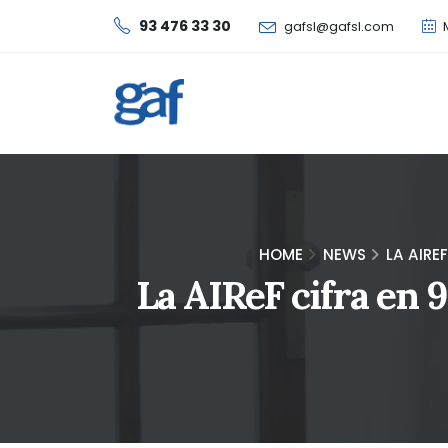
93 476 33 30
gafsl@gafsl.com
M
HOME
NEWS
LA AIRE
La AIReF cifra en 