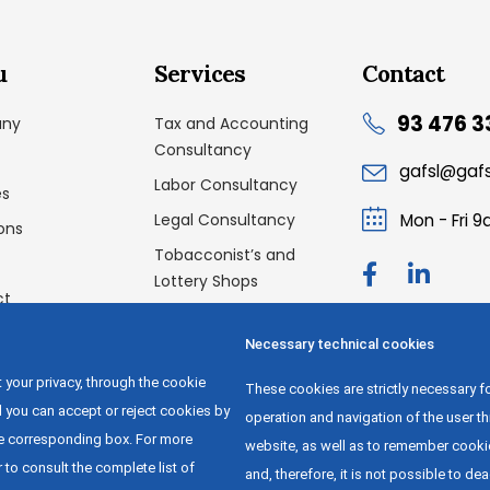
u
Services
Contact
93 476 3
ny
Tax and Accounting
Consultancy
gafsl@gaf
Labor Consultancy
es
Legal Consultancy
Mon - Fri 
ons
Tobacconist’s and
Lottery Shops
ct
Dismissal Programs and
Creditor’s Meetings
Necessary technical cookies
Labor Audit
 your privacy, through the cookie
These cookies are strictly necessary fo
Outsourcing
l you can accept or reject cookies by
operation and navigation of the user t
he corresponding box. For more
website, as well as to remember cooki
 to consult the complete list of
and, therefore, it is not possible to de