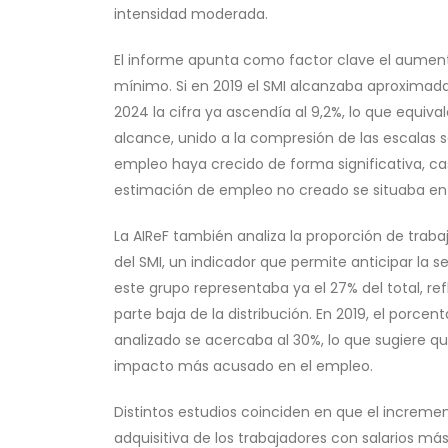
intensidad moderada.
El informe apunta como factor clave el aument
mínimo. Si en 2019 el SMI alcanzaba aproximadam
2024 la cifra ya ascendía al 9,2%, lo que equiv
alcance, unido a la compresión de las escalas sa
empleo haya crecido de forma significativa, c
estimación de empleo no creado se situaba en 
La AIReF también analiza la proporción de trab
del SMI, un indicador que permite anticipar la s
este grupo representaba ya el 27% del total, re
parte baja de la distribución. En 2019, el porcen
analizado se acercaba al 30%, lo que sugiere q
impacto más acusado en el empleo.
Distintos estudios coinciden en que el increme
adquisitiva de los trabajadores con salarios más