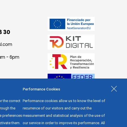
3 30
sl.com
9am - 6pm
Performance Cookies
r the correct
Performance cookies allow us to know the level of
hrough the
recurrence of our visitors and carry out the
e preferences
measurement and statistical analysis of the use of
activate them.
our service in order to improve its performance. All