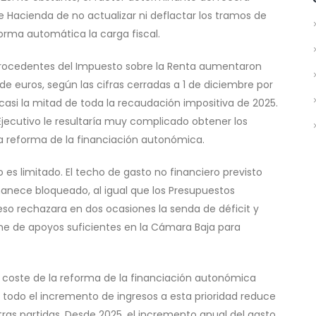
de Hacienda de no actualizar ni deflactar los tramos de
orma automática la carga fiscal.
os procedentes del Impuesto sobre la Renta aumentaron
de euros, según las cifras cerradas a 1 de diciembre por
 casi la mitad de toda la recaudación impositiva de 2025.
 Ejecutivo le resultaría muy complicado obtener los
a reforma de la financiación autonómica.
es limitado. El techo de gasto no financiero previsto
anece bloqueado, al igual que los Presupuestos
so rechazara en dos ocasiones la senda de déficit y
one de apoyos suficientes en la Cámara Baja para
l coste de la reforma de la financiación autonómica
i todo el incremento de ingresos a esta prioridad reduce
ras partidas. Desde 2025, el incremento anual del gasto