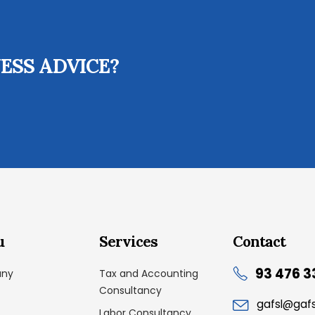
ESS ADVICE?
u
Services
Contact
93 476 3
ny
Tax and Accounting
Consultancy
gafsl@gaf
Labor Consultancy