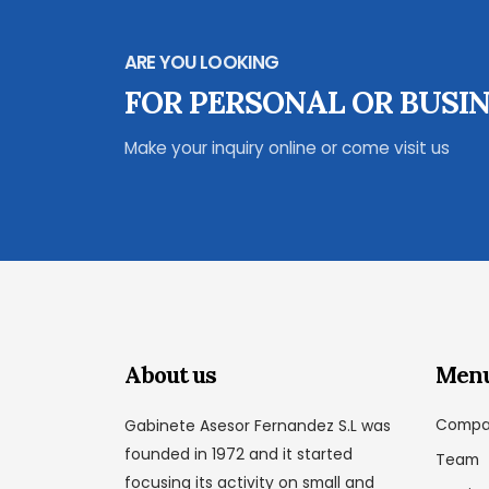
ARE YOU LOOKING
FOR PERSONAL OR BUSIN
Make your inquiry online or come visit us
About us
Men
Compa
Gabinete Asesor Fernandez S.L was
founded in 1972 and it started
Team
focusing its activity on small and