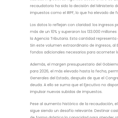
recaudatorio ha sido la decisión del Ministerio 
impuestos como el IRPF, lo que ha elevado de f
Los datos lo reflejan con claridad: los ingres
más de un 10% y superaron los 133.000 millones 
la Agencia Tributaria. Esta cantidad representa
Sin este volumen extraordinario de ingresos, al
fondos adicionales necesarios para acometer l
Además, el margen presupuestario del Gobierno 
para 2026, el más elevado hasta la fecha, perm
Generales del Estado, después de que el Congre
deuda. A ello se suma que el Ejecutivo no disp
impulsar nuevas subidas de impuestos.
Pese al aumento histórico de la recaudación, e
sigue siendo un desafío relevante. Destinar cas
de forma drástica la capacidad para atender ot