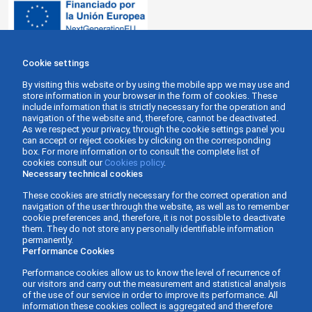
Cookie settings
By visiting this website or by using the mobile app we may use and
store information in your browser in the form of cookies. These
include information that is strictly necessary for the operation and
navigation of the website and, therefore, cannot be deactivated.
As we respect your privacy, through the cookie settings panel you
can accept or reject cookies by clicking on the corresponding
box. For more information or to consult the complete list of
cookies consult our
Cookies policy
.
Necessary technical cookies
These cookies are strictly necessary for the correct operation and
navigation of the user through the website, as well as to remember
cookie preferences and, therefore, it is not possible to deactivate
them. They do not store any personally identifiable information
permanently.
Performance Cookies
Performance cookies allow us to know the level of recurrence of
our visitors and carry out the measurement and statistical analysis
of the use of our service in order to improve its performance. All
information these cookies collect is aggregated and therefore