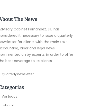
About The News
Advisory Cabinet Fernández, S.L. has
considered it necessary to issue a quarterly
newsletter for clients with the main tax-
accounting, labor and legal news,
commented on by experts, in order to offer
the best coverage to its clients.
Quarterly newsletter
Categorias
Ver todas
Laboral