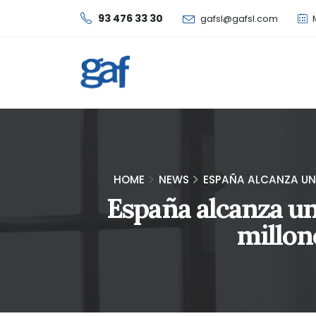
93 476 33 30
gafsl@gafsl.com
M
HOME
NEWS
ESPAÑA ALCANZA UN 
España alcanza un
millone