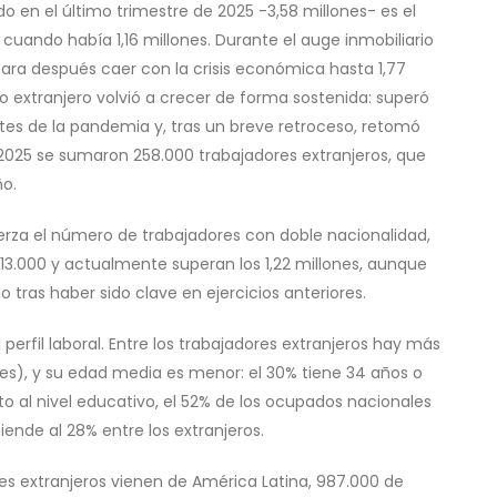
o en el último trimestre de 2025 -3,58 millones- es el
cuando había 1,16 millones. Durante el auge inmobiliario
 para después caer con la crisis económica hasta 1,77
eo extranjero volvió a crecer de forma sostenida: superó
antes de la pandemia y, tras un breve retroceso, retomó
25 se sumaron 258.000 trabajadores extranjeros, que
ño.
za el número de trabajadores con doble nacionalidad,
13.000 y actualmente superan los 1,22 millones, aunque
tras haber sido clave en ejercicios anteriores.
perfil laboral. Entre los trabajadores extranjeros hay más
nes), y su edad media es menor: el 30% tiene 34 años o
o al nivel educativo, el 52% de los ocupados nacionales
ende al 28% entre los extranjeros.
res extranjeros vienen de América Latina, 987.000 de