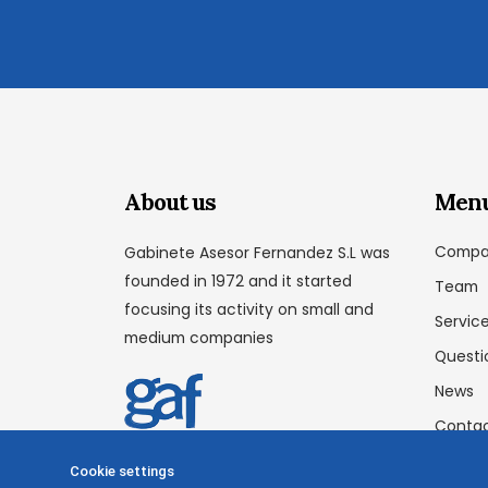
About us
Men
Compa
Gabinete Asesor Fernandez S.L was
founded in 1972 and it started
Team
focusing its activity on small and
Servic
medium companies
Questi
News
Conta
Cookie settings