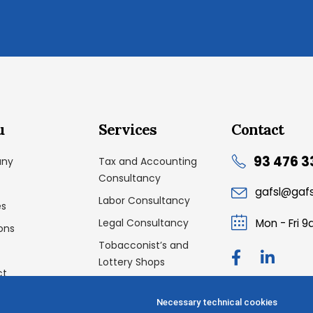
u
Services
Contact
93 476 3
ny
Tax and Accounting
Consultancy
gafsl@gaf
Labor Consultancy
es
Legal Consultancy
Mon - Fri 
ons
Tobacconist’s and
Lottery Shops
ct
Dismissal Programs and
Creditor’s Meetings
Necessary technical cookies