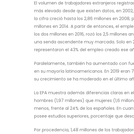
El volumen de trabajadores extranjeros registrad
más elevado desde que existen datos, en 2002, 
la cifra creció hasta los 2,86 millones en 2008,
millones en 2014. A partir de entonces, el empl
los dos millones en 2016, rozó los 2,5 millones 
una senda ascendente muy marcada. Solo en 20
representaron el 43% del empleo creado ese a
Paralelamente, también ha aumentado con fuer
en su mayoría latinoamericanos. En 2019 eran 7
su crecimiento se ha moderado en el último año 
La EPA muestra además diferencias claras en el 
hombres (1,97 millones) que mujeres (1,6 millo
menos, frente al 24% de los españoles. En cuant
posee estudios superiores, porcentaje que desci
Por procedencia, 1,48 millones de los trabajado