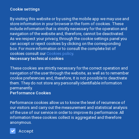
Cookie settings
By visiting this website or by using the mobile app we may use and
store information in your browser in the form of cookies. These
include information that is strictly necessary for the operation and
navigation of the website and, therefore, cannot be deactivated.
As we respect your privacy, through the cookie settings panel you
can accept or reject cookies by clicking on the corresponding
box. For more information or to consult the complete list of
cookies consult our
Cookies policy
.
Necessary technical cookies
These cookies are strictly necessary for the correct operation and
navigation of the user through the website, as well as to remember
cookie preferences and, therefore, it is not possible to deactivate
them. They do not store any personally identifiable information
permanently.
Performance Cookies
Performance cookies allow us to know the level of recurrence of
our visitors and carry out the measurement and statistical analysis
of the use of our service in order to improve its performance. All
information these cookies collect is aggregated and therefore
anonymous.
Gabinete Asesor Fernàndez - Business Consulting ©
Web design and
Accept
2026 -
Privacy policy
-
Legal Advice
-
Cookies Policy
-
development