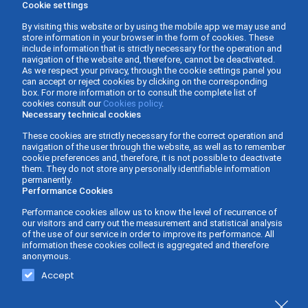
Cookie settings
By visiting this website or by using the mobile app we may use and
store information in your browser in the form of cookies. These
include information that is strictly necessary for the operation and
navigation of the website and, therefore, cannot be deactivated.
As we respect your privacy, through the cookie settings panel you
can accept or reject cookies by clicking on the corresponding
box. For more information or to consult the complete list of
cookies consult our
Cookies policy
.
Necessary technical cookies
These cookies are strictly necessary for the correct operation and
navigation of the user through the website, as well as to remember
cookie preferences and, therefore, it is not possible to deactivate
them. They do not store any personally identifiable information
permanently.
Performance Cookies
Performance cookies allow us to know the level of recurrence of
our visitors and carry out the measurement and statistical analysis
of the use of our service in order to improve its performance. All
information these cookies collect is aggregated and therefore
anonymous.
Gabinete Asesor Fernàndez - Business Consulting ©
Web design and
Accept
2026 -
Privacy policy
-
Legal Advice
-
Cookies Policy
-
development
Accessibility