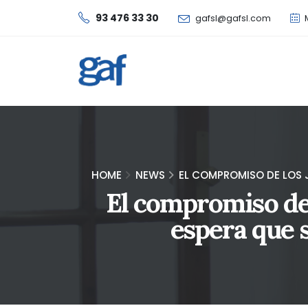
93 476 33 30
gafsl@gafsl.com
M
HOME
NEWS
EL COMPROMISO DE LOS 
El compromiso de 
espera que 