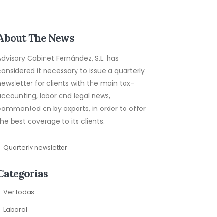
About The News
Advisory Cabinet Fernández, S.L. has
considered it necessary to issue a quarterly
newsletter for clients with the main tax-
accounting, labor and legal news,
commented on by experts, in order to offer
the best coverage to its clients.
Quarterly newsletter
Categorias
Ver todas
Laboral