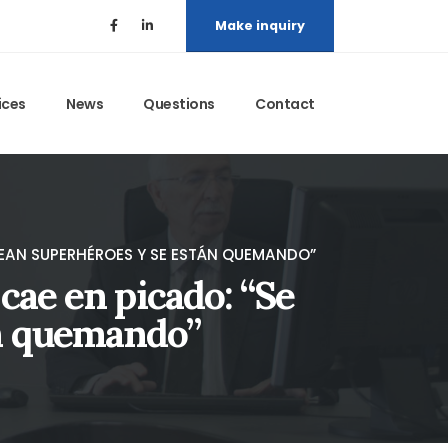
Make inquiry
ices
News
Questions
Contact
SEAN SUPERHÉROES Y SE ESTÁN QUEMANDO”
cae en picado: “Se
án quemando”