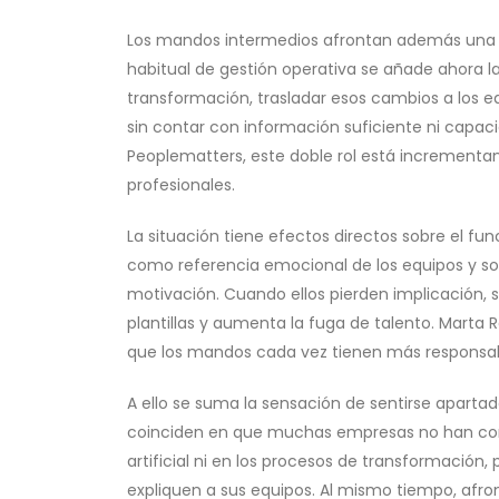
Los mandos intermedios afrontan además una c
habitual de gestión operativa se añade ahora la
transformación, trasladar esos cambios a los e
sin contar con información suficiente ni capac
Peoplematters, este doble rol está incrementa
profesionales.
La situación tiene efectos directos sobre el 
como referencia emocional de los equipos y son
motivación. Cuando ellos pierden implicación, se
plantillas y aumenta la fuga de talento. Marta 
que los mandos cada vez tienen más responsab
A ello se suma la sensación de sentirse aparta
coinciden en que muchas empresas no han conta
artificial ni en los procesos de transformación,
expliquen a sus equipos. Al mismo tiempo, afr