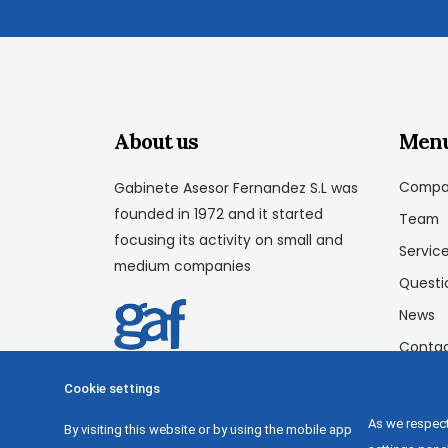
About us
Men
Compa
Gabinete Asesor Fernandez S.L was
founded in 1972 and it started
Team
focusing its activity on small and
Servic
medium companies
Questi
News
Conta
Cookie settings
As we respect
By visiting this website or by using the mobile app