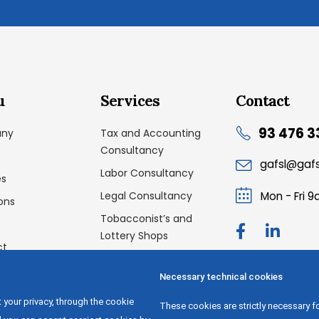
u
Services
Contact
93 476 3
ny
Tax and Accounting
Consultancy
gafsl@gaf
Labor Consultancy
es
Legal Consultancy
Mon - Fri 
ons
Tobacconist’s and
Lottery Shops
ct
Dismissal Programs and
Creditor’s Meetings
Necessary technical cookies
Labor Audit
 your privacy, through the cookie
These cookies are strictly necessary fo