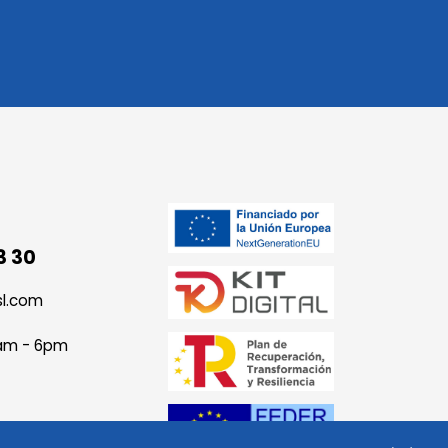
3 30
sl.com
9am - 6pm