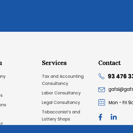
u
Services
Contact
93 476 3
ny
Tax and Accounting
Consultancy
gafsl@gaf
Labor Consultancy
es
Legal Consultancy
Mon - Fri 
ons
Tobacconist’s and
Lottery Shops
ct
Dismissal Programs and