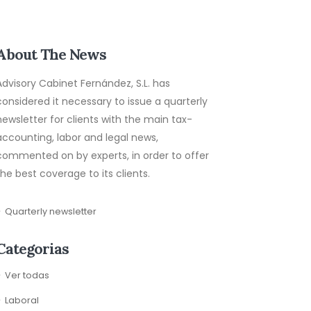
About The News
Advisory Cabinet Fernández, S.L. has
considered it necessary to issue a quarterly
newsletter for clients with the main tax-
accounting, labor and legal news,
commented on by experts, in order to offer
the best coverage to its clients.
Quarterly newsletter
Categorias
Ver todas
Laboral