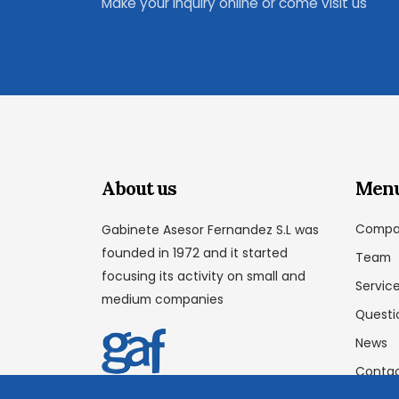
Make your inquiry online or come visit us
About us
Men
Compa
Gabinete Asesor Fernandez S.L was
founded in 1972 and it started
Team
focusing its activity on small and
Servic
medium companies
Questi
News
Conta