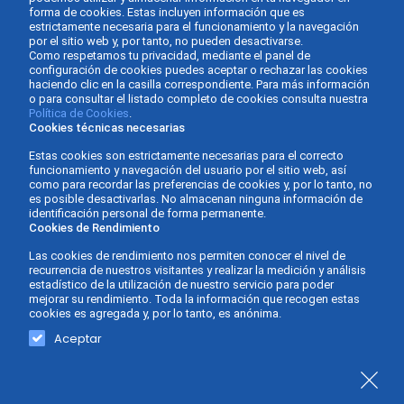
forma de cookies. Estas incluyen información que es
estrictamente necesaria para el funcionamiento y la navegación
por el sitio web y, por tanto, no pueden desactivarse.
Como respetamos tu privacidad, mediante el panel de
configuración de cookies puedes aceptar o rechazar las cookies
haciendo clic en la casilla correspondiente. Para más información
o para consultar el listado completo de cookies consulta nuestra
Política de Cookies
.
Cookies técnicas necesarias
Estas cookies son estrictamente necesarias para el correcto
funcionamiento y navegación del usuario por el sitio web, así
como para recordar las preferencias de cookies y, por lo tanto, no
es posible desactivarlas. No almacenan ninguna información de
identificación personal de forma permanente.
Cookies de Rendimiento
Las cookies de rendimiento nos permiten conocer el nivel de
recurrencia de nuestros visitantes y realizar la medición y análisis
estadístico de la utilización de nuestro servicio para poder
mejorar su rendimiento. Toda la información que recogen estas
cookies es agregada y, por lo tanto, es anónima.
Gabinete Asesor Fernàndez - Asesoría de empresas ©
Diseño y
Aceptar
2026 -
Política de Privacidad
-
Aviso Legal
-
Política de
desarrollo web
cookies
-
Accesibilidad