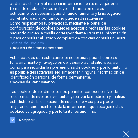
podemos utilizar y almacenar información en tu navegador en
forma de cookies. Estas incluyen información que es
estrictamente necesaria para el funcionamiento y la navegación
por el sitio web y, por tanto, no pueden desactivarse.
Como respetamos tu privacidad, mediante el panel de
configuración de cookies puedes aceptar o rechazar las cookies
haciendo clic en la casilla correspondiente. Para más información
o para consultar el listado completo de cookies consulta nuestra
Política de Cookies
.
Cookies técnicas necesarias
Estas cookies son estrictamente necesarias para el correcto
funcionamiento y navegación del usuario por el sitio web, así
como para recordar las preferencias de cookies y, por lo tanto, no
es posible desactivarlas. No almacenan ninguna información de
identificación personal de forma permanente.
Cookies de Rendimiento
Las cookies de rendimiento nos permiten conocer el nivel de
recurrencia de nuestros visitantes y realizar la medición y análisis
estadístico de la utilización de nuestro servicio para poder
mejorar su rendimiento. Toda la información que recogen estas
cookies es agregada y, por lo tanto, es anónima.
Gabinete Asesor Fernàndez - Asesoría de empresas ©
Diseño y
Aceptar
2026 -
Política de Privacidad
-
Aviso Legal
-
Política de
desarrollo web
cookies
-
Accesibilidad