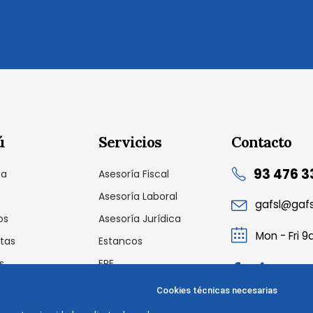
ú
Servicios
Contacto
93 476 3
sa
Asesoría Fiscal
Asesoría Laboral
gafsl@gaf
os
Asesoría Jurídica
Mon - Fri 
tas
Estancos
s
ERE
cto
Auditoria Laboral
Cookies técnicas necesarias
Outsourcing