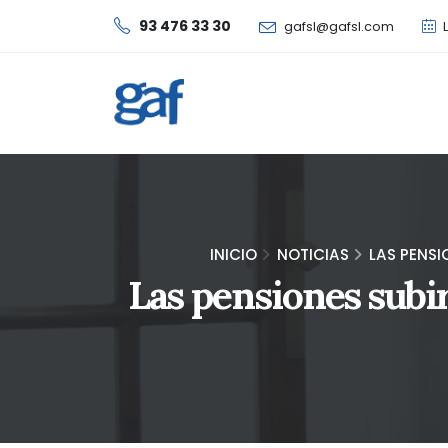
93 476 33 30
gafsl@gafsl.com
L
INICIO
NOTICIAS
LAS PENSI
Las pensiones subir