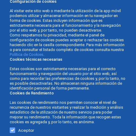
Configuración de cookies
Al visitar este sitio web o mediante la utilización de la app móvil
podemos utilizar y almacenar información en tu navegador en
forma de cookies. Estas incluyen información que es
estrictamente necesaria para el funcionamiento y la navegación
por el sitio web y, por tanto, no pueden desactivarse.
Como respetamos tu privacidad, mediante el panel de
configuración de cookies puedes aceptar o rechazar las cookies
haciendo clic en la casilla correspondiente. Para más información
o para consultar el listado completo de cookies consulta nuestra
Política de Cookies
.
Cookies técnicas necesarias
Estas cookies son estrictamente necesarias para el correcto
funcionamiento y navegación del usuario por el sitio web, así
como para recordar las preferencias de cookies y, por lo tanto, no
es posible desactivarlas. No almacenan ninguna información de
identificación personal de forma permanente.
Cookies de Rendimiento
Las cookies de rendimiento nos permiten conocer el nivel de
recurrencia de nuestros visitantes y realizar la medición y análisis
estadístico de la utilización de nuestro servicio para poder
mejorar su rendimiento. Toda la información que recogen estas
cookies es agregada y, por lo tanto, es anónima.
Gabinete Asesor Fernàndez - Asesoría de empresas ©
Diseño y
Aceptar
2026 -
Política de Privacidad
-
Aviso Legal
-
Política de
desarrollo web