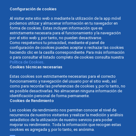
Configuración de cookies
Al visitar este sitio web o mediante la utilización de la app móvil
podemos utilizar y almacenar información en tu navegador en
forma de cookies. Estas incluyen información que es
estrictamente necesaria para el funcionamiento y la navegación
por el sitio web y, por tanto, no pueden desactivarse.
Como respetamos tu privacidad, mediante el panel de
configuración de cookies puedes aceptar o rechazar las cookies
haciendo clic en la casilla correspondiente. Para más información
o para consultar el listado completo de cookies consulta nuestra
Política de Cookies
.
Cookies técnicas necesarias
Estas cookies son estrictamente necesarias para el correcto
funcionamiento y navegación del usuario por el sitio web, así
como para recordar las preferencias de cookies y, por lo tanto, no
es posible desactivarlas. No almacenan ninguna información de
identificación personal de forma permanente.
Cookies de Rendimiento
Las cookies de rendimiento nos permiten conocer el nivel de
recurrencia de nuestros visitantes y realizar la medición y análisis
estadístico de la utilización de nuestro servicio para poder
mejorar su rendimiento. Toda la información que recogen estas
cookies es agregada y, por lo tanto, es anónima.
Gabinete Asesor Fernàndez - Asesoría de empresas ©
Diseño y