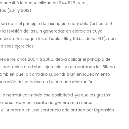
se admitió la deducibilidad de 344.526 euros,
os (2011 y 2012).
ón de si el principio de inscripción contable (artículo 19
de la revisión de las BIN generadas en ejercicios cuya
iez años, según los artículos 115 y 66.bis de la LGT), con
a esos ejercicios.
IN de los años 2004 a 2006, debía aplicar el principio de
dos contables de dichos ejercicios y aumentando las BIN en
ambién que lo contrario supondría un enriquecimiento
lneración del principio de buena administración.
 la normativa impide esa posibilidad, ya que los gastos
bles si su reconocimiento no genera una menor
por el Supremo en una sentencia adelantada por Expansión