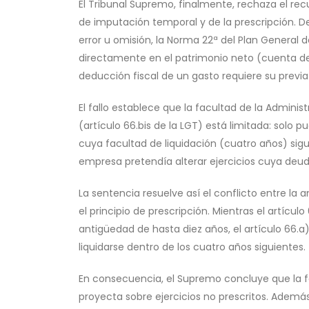
El Tribunal Supremo, finalmente, rechaza el recu
de imputación temporal y de la prescripción. D
error u omisión, la Norma 22ª del Plan General d
directamente en el patrimonio neto (cuenta de re
deducción fiscal de un gasto requiere su previa
El fallo establece que la facultad de la Admin
(artículo 66.bis de la LGT) está limitada: solo p
cuya facultad de liquidación (cuatro años) sigue
empresa pretendía alterar ejercicios cuya deud
La sentencia resuelve así el conflicto entre l
el principio de prescripción. Mientras el artículo
antigüedad de hasta diez años, el artículo 66.a) 
liquidarse dentro de los cuatro años siguientes.
En consecuencia, el Supremo concluye que la 
proyecta sobre ejercicios no prescritos. Además,