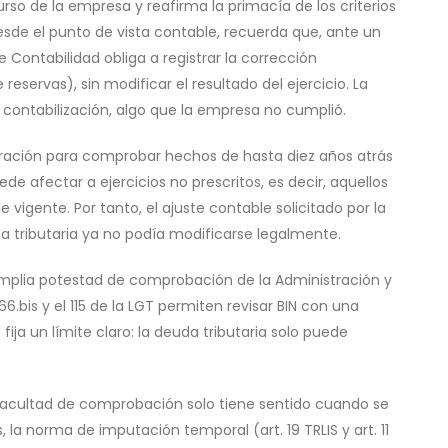
rso de la empresa y reafirma la primacía de los criterios
esde el punto de vista contable, recuerda que, ante un
e Contabilidad obliga a registrar la corrección
servas), sin modificar el resultado del ejercicio. La
 contabilización, algo que la empresa no cumplió.
istración para comprobar hechos de hasta diez años atrás
uede afectar a ejercicios no prescritos, es decir, aquellos
 vigente. Por tanto, el ajuste contable solicitado por la
a tributaria ya no podía modificarse legalmente.
a amplia potestad de comprobación de la Administración y
 66.bis y el 115 de la LGT permiten revisar BIN con una
fija un límite claro: la deuda tributaria solo puede
facultad de comprobación solo tiene sentido cuando se
 la norma de imputación temporal (art. 19 TRLIS y art. 11