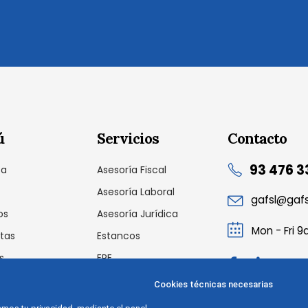
ú
Servicios
Contacto
93 476 3
sa
Asesoría Fiscal
Asesoría Laboral
gafsl@gaf
os
Asesoría Jurídica
Mon - Fri 
tas
Estancos
s
ERE
cto
Auditoria Laboral
Cookies técnicas necesarias
Outsourcing