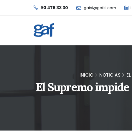
93 476 33 30
gafsl@gafsl.com
L
INICIO
NOTICIAS
EL
El Supremo impide d