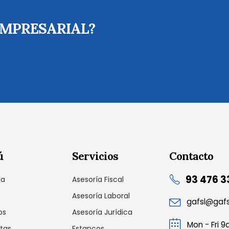
EMPRESARIAL?
ú
Servicios
Contacto
93 476 3
sa
Asesoría Fiscal
Asesoría Laboral
gafsl@gaf
os
Asesoría Jurídica
Mon - Fri 
tas
Estancos