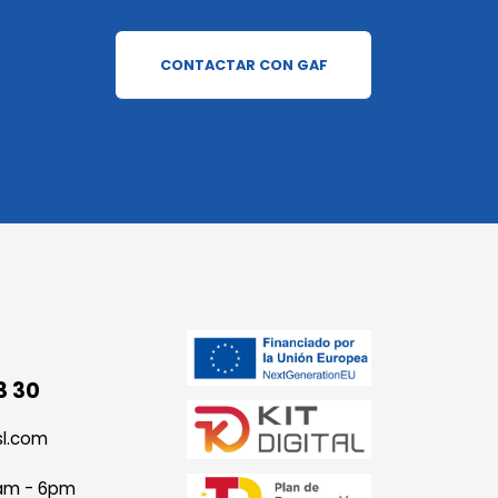
CONTACTAR CON GAF
3 30
sl.com
9am - 6pm