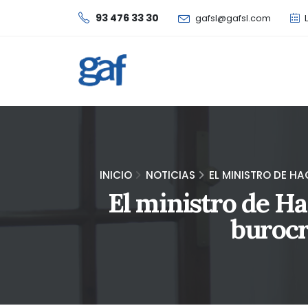
93 476 33 30
gafsl@gafsl.com
L
INICIO
NOTICIAS
EL MINISTRO DE H
El ministro de H
burocr