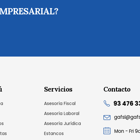
EMPRESARIAL?
ú
Servicios
Contacto
93 476 3
sa
Asesoría Fiscal
Asesoría Laboral
gafsl@gaf
os
Asesoría Jurídica
Mon - Fri 
tas
Estancos