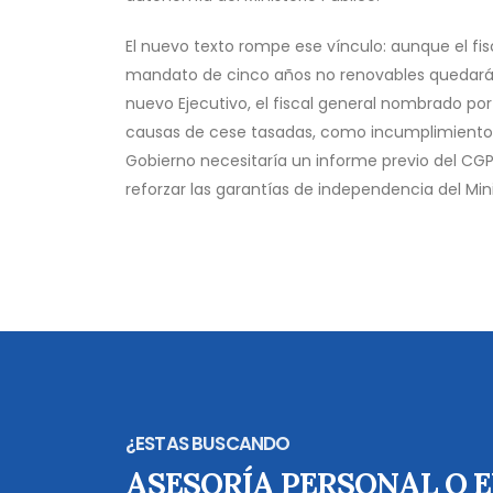
El nuevo texto rompe ese vínculo: aunque el fi
mandato de cinco años no renovables quedará i
nuevo Ejecutivo, el fiscal general nombrado por
causas de cese tasadas, como incumplimientos g
Gobierno necesitaría un informe previo del CGP
reforzar las garantías de independencia del Minis
¿ESTAS BUSCANDO
ASESORÍA PERSONAL O 