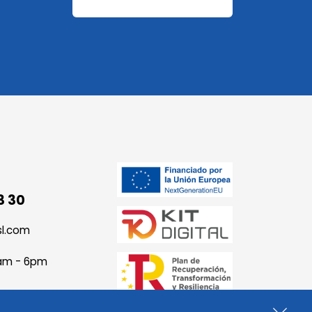
3 30
sl.com
9am - 6pm