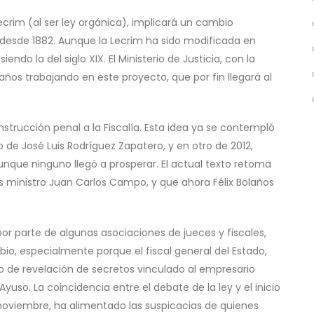
rim (al ser ley orgánica), implicará un cambio
e desde 1882. Aunque la Lecrim ha sido modificada en
endo la del siglo XIX. El Ministerio de Justicia, con la
a años trabajando en este proyecto, que por fin llegará al
 instrucción penal a la Fiscalía. Esta idea ya se contempló
 de José Luis Rodríguez Zapatero, y en otro de 2012,
nque ninguno llegó a prosperar. El actual texto retoma
 ministro Juan Carlos Campo, y que ahora Félix Bolaños
por parte de algunas asociaciones de jueces y fiscales,
io, especialmente porque el fiscal general del Estado,
to de revelación de secretos vinculado al empresario
yuso. La coincidencia entre el debate de la ley y el inicio
 de noviembre, ha alimentado las suspicacias de quienes