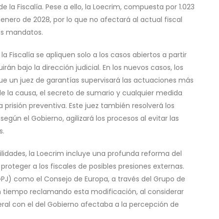
e la Fiscalía. Pese a ello, la Loecrim, compuesta por 1.023
 enero de 2028, por lo que no afectará al actual fiscal
dos mandatos.
 Fiscalía se apliquen solo a los casos abiertos a partir
án bajo la dirección judicial. En los nuevos casos, los
 que un juez de garantías supervisará las actuaciones más
 de la causa, el secreto de sumario y cualquier medida
risión preventiva. Este juez también resolverá los
 según el Gobierno, agilizará los procesos al evitar las
s.
ilidades, la Loecrim incluye una profunda reforma del
proteger a los fiscales de posibles presiones externas.
GPJ) como el Consejo de Europa, a través del Grupo de
n tiempo reclamando esta modificación, al considerar
eral con el del Gobierno afectaba a la percepción de