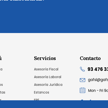
ú
Servicios
Contacto
93 476 3
sa
Asesoría Fiscal
Asesoría Laboral
gafsl@gaf
os
Asesoría Jurídica
Mon - Fri 
tas
Estancos
s
ERE
cto
Auditoria Laboral