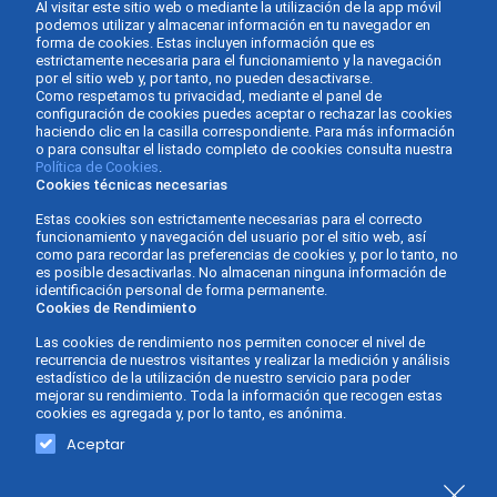
Al visitar este sitio web o mediante la utilización de la app móvil
podemos utilizar y almacenar información en tu navegador en
forma de cookies. Estas incluyen información que es
estrictamente necesaria para el funcionamiento y la navegación
por el sitio web y, por tanto, no pueden desactivarse.
Como respetamos tu privacidad, mediante el panel de
configuración de cookies puedes aceptar o rechazar las cookies
haciendo clic en la casilla correspondiente. Para más información
o para consultar el listado completo de cookies consulta nuestra
Política de Cookies
.
Cookies técnicas necesarias
Estas cookies son estrictamente necesarias para el correcto
funcionamiento y navegación del usuario por el sitio web, así
como para recordar las preferencias de cookies y, por lo tanto, no
es posible desactivarlas. No almacenan ninguna información de
identificación personal de forma permanente.
Cookies de Rendimiento
Las cookies de rendimiento nos permiten conocer el nivel de
recurrencia de nuestros visitantes y realizar la medición y análisis
estadístico de la utilización de nuestro servicio para poder
mejorar su rendimiento. Toda la información que recogen estas
cookies es agregada y, por lo tanto, es anónima.
Gabinete Asesor Fernàndez - Asesoría de empresas ©
Diseño y
Aceptar
2026 -
Política de Privacidad
-
Aviso Legal
-
Política de
desarrollo web
cookies
-
Accesibilidad