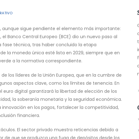
TRATIVO
do, aunque sigue pendiente el elemento más importante:
s, el Banco Central Europeo (BCE) dio un nuevo paso al
a fase técnica, tras haber concluido la etapa
tal de la moneda única esté lista en 2029, siempre que en
verde a la normativa correspondiente.
n de los líderes de la Unión Europea, que en la cumbre de
lgunos aspectos clave, como los límites de tenencia. En
euro digital garantizará la libertad de elección de los
cidad, la soberanía monetaria y la seguridad económica.
innovación en los pagos, fortalecer la competitividad,
nclusión financiera.
áculos. El sector privado muestra reticencias debido a
mor de que se produzca una fuga de depósitos desde los