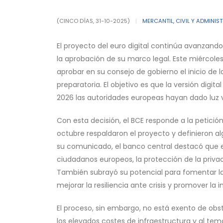
(CINCO DÍAS, 31-10-2025)
|
MERCANTIL, CIVIL Y ADMINIS
El proyecto del euro digital continúa avanzan
la aprobación de su marco legal. Este miércole
aprobar en su consejo de gobierno el inicio de l
preparatoria. El objetivo es que la versión digi
2026 las autoridades europeas hayan dado luz 
Con esta decisión, el BCE responde a la petició
octubre respaldaron el proyecto y definieron a
su comunicado, el banco central destacó que el 
ciudadanos europeos, la protección de la priva
También subrayó su potencial para fomentar la 
mejorar la resiliencia ante crisis y promover la i
El proceso, sin embargo, no está exento de obst
los elevados costes de infraestructura y al te