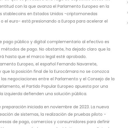
 lentitud con la que avanza el Parlamento Europeo en la
e las stablecoins en Estados Unidos -criptomonedas
r o el euro- está presionando a Europa para acelerar el
e pago público y digital complementario al efectivo es
s métodos de pago. No obstante, ha dejado claro que la
ará hasta que el marco legal esté aprobado.
lamento Europeo, el español Fernando Navarrete,
 que la posición final de la Eurocámara no se conozca
las negociaciones entre el Parlamento y el Consejo de la
 Parlamento, el Partido Popular Europeo apuesta por una
 la izquierda defienden una solución pública.
de preparación iniciada en noviembre de 2023. La nueva
reación de sistemas, la realización de pruebas piloto -
presas de pago, comercios y consumidores para definir