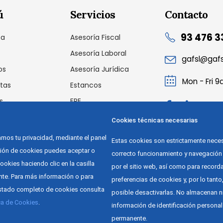
ú
Servicios
Contacto
93 476 3
sa
Asesoría Fiscal
Asesoría Laboral
gafsl@gaf
os
Asesoría Jurídica
Mon - Fri 
tas
Estancos
s
ERE
cto
Auditoria Laboral
Cookies técnicas necesarias
Outsourcing
os tu privacidad, mediante el panel
Estas cookies son estrictamente neces
ción de cookies puedes aceptar o
correcto funcionamiento y navegación 
ookies haciendo clic en la casilla
por el sitio web, así como para recorda
te. Para más información o para
preferencias de cookies y, por lo tanto
listado completo de cookies consulta
posible desactivarlas. No almacenan 
ica de Cookies
.
información de identificación persona
permanente.
as © 2026 -
Política de Privacidad
-
Aviso Legal
-
Política de cookies
-