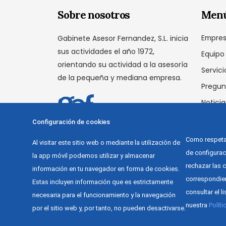
Sobre nosotros
Men
Empre
Gabinete Asesor Fernandez, S.L. inicia
sus actividades el año 1972,
Equipo
orientando su actividad a la asesoría
Servici
de la pequeña y mediana empresa.
Pregun
Noticia
Conta
Configuración de cookies
Como respetam
Al visitar este sitio web o mediante la utilización de
de configura
la app móvil podemos utilizar y almacenar
rechazar las c
información en tu navegador en forma de cookies.
correspondien
Estas incluyen información que es estrictamente
consultar el 
necesaria para el funcionamiento y la navegación
nuestra
Polít
por el sitio web y, por tanto, no pueden desactivarse.
Gabinete Asesor Fernàndez - Asesoría de empres