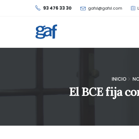
93 476 33 30
gafsl@gafsl.com
L
INICIO
NO
El BCE fija co