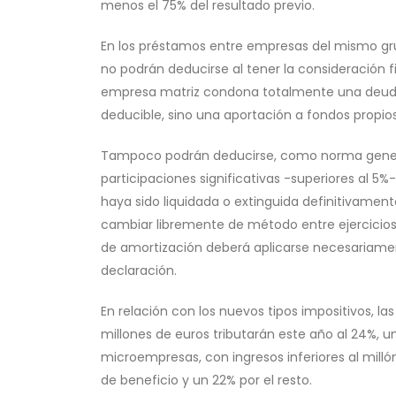
menos el 75% del resultado previo.
En los préstamos entre empresas del mismo grup
no podrán deducirse al tener la consideración
empresa matriz condona totalmente una deuda a
deducible, sino una aportación a fondos propios
Tampoco podrán deducirse, como norma general
participaciones significativas -superiores al 5
haya sido liquidada o extinguida definitivamen
cambiar libremente de método entre ejercicios 
de amortización deberá aplicarse necesariamen
declaración.
En relación con los nuevos tipos impositivos, l
millones de euros tributarán este año al 24%, un
microempresas, con ingresos inferiores al milló
de beneficio y un 22% por el resto.