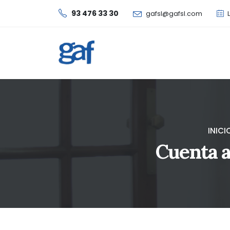
93 476 33 30
gafsl@gafsl.com
L
INICI
Cuenta a