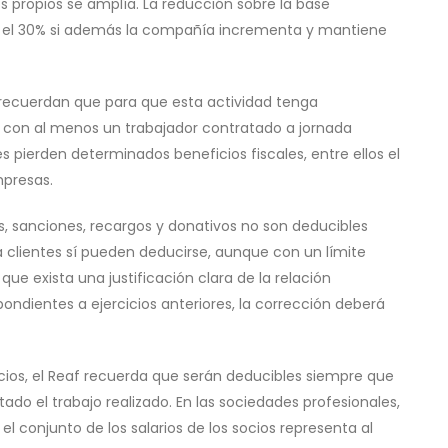
s propios se amplía. La reducción sobre la base
ar el 30% si además la compañía incrementa y mantiene
s recuerdan que para que esta actividad tenga
 con al menos un trabajador contratado a jornada
 pierden determinados beneficios fiscales, entre ellos el
mpresas.
, sanciones, recargos y donativos no son deducibles
a clientes sí pueden deducirse, aunque con un límite
ue exista una justificación clara de la relación
ondientes a ejercicios anteriores, la corrección deberá
ocios, el Reaf recuerda que serán deducibles siempre que
ado el trabajo realizado. En las sociedades profesionales,
l conjunto de los salarios de los socios representa al