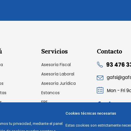
ú
Servicios
Contacto
93 476 3
sa
Asesoría Fiscal
Asesoría Laboral
gafsl@gaf
os
Asesoría Jurídica
Mon - Fri 
tas
Estancos
s
ERE
cto
Auditoria Laboral
Cookies técnicas necesarias
Outsourcing
os tu privacidad, mediante el panel
Estas cookies son estrictamente neces