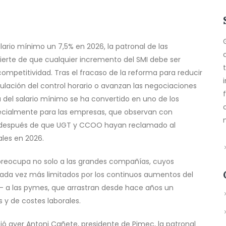
alario mínimo un 7,5% en 2026, la patronal de las
rte de que cualquier incremento del SMI debe ser
competitividad. Tras el fracaso de la reforma para reducir
gulación del control horario o avanzan las negociaciones
da del salario mínimo se ha convertido en uno de los
specialmente para las empresas, que observan con
ón después de que UGT y CCOO hayan reclamado al
ales en 2026.
 preocupa no solo a las grandes compañías, cuyos
ada vez más limitados por los continuos aumentos del
- a las pymes, que arrastran desde hace años un
 y de costes laborales.
tió ayer Antoni Cañete, presidente de Pimec, la patronal