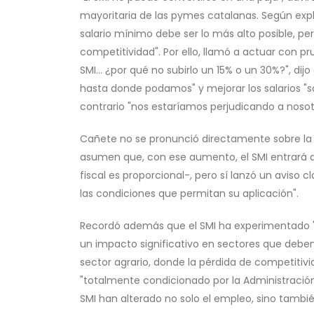
mayoritaria de las pymes catalanas. Según expl
salario mínimo debe ser lo más alto posible, pero
competitividad". Por ello, llamó a actuar con 
SMI... ¿por qué no subirlo un 15% o un 30%?", di
hasta donde podamos" y mejorar los salarios "s
contrario "nos estaríamos perjudicando a noso
Cañete no se pronunció directamente sobre la 
asumen que, con ese aumento, el SMI entrará a t
fiscal es proporcional-, pero sí lanzó un aviso
las condiciones que permitan su aplicación".
Recordó además que el SMI ha experimentado "
un impacto significativo en sectores que deben
sector agrario, donde la pérdida de competitivid
"totalmente condicionado por la Administración
SMI han alterado no solo el empleo, sino tambié