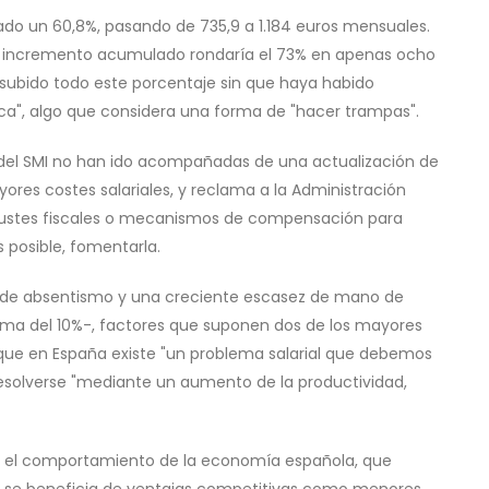
ado un 60,8%, pasando de 735,9 a 1.184 euros mensuales.
 el incremento acumulado rondaría el 73% en apenas ocho
subido todo este porcentaje sin que haya habido
lica", algo que considera una forma de "hacer trampas".
 del SMI no han ido acompañadas de una actualización de
yores costes salariales, y reclama a la Administración
justes fiscales o mecanismos de compensación para
s posible, fomentarla.
de absentismo y una creciente escasez de mano de
cima del 10%-, factores que suponen dos de los mayores
que en España existe "un problema salarial que debemos
resolverse "mediante un aumento de la productividad,
va el comportamiento de la economía española, que