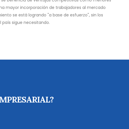
 se beneficia de ventajas competitivas como menores
o una mayor incorporación de trabajadores al mercado
iento se está logrando "a base de esfuerzo", sin los
 país sigue necesitando.
EMPRESARIAL?