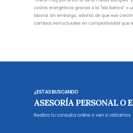
"crece muy por encima de la media europea" y
costes energéticos gracias a la "isla ibérica" 
laboral. Sin embargo, advirtió de que ese crecim
cambios estructurales en competitividad que el
¿ESTAS BUSCANDO
ASESORÍA PERSONAL O 
Realiza tu consulta online o ven a visitarnos