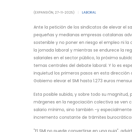
(EXPANSIÓN, 27-11-2025)
|
LABORAL
Ante la petición de los sindicatos de elevar el s
pequeñas y medianas empresas catalanas advie
sostenible y no poner en riesgo el empleo ni la 
la jornada laboral y mientras se endurece la re
salariales en el sector público, la próxima subi
temas centrales del debate laboral. Y lo es e
inquietud los primeros pasos en esta direcci
Gobierno elevar el SMI hasta 1.273 euros mensu
Esta posible subida, y sobre todo su magnitud,
márgenes en la negociación colectiva se ven c
salario mínimo, sino también -y especialmente
incremento constante de trámites burocráticos
"El SMI no puede convertirse en una puja", advir