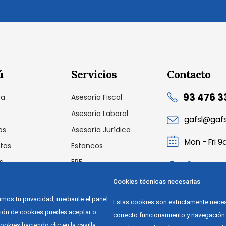
ú
Servicios
Contacto
93 476 3
sa
Asesoría Fiscal
Asesoría Laboral
gafsl@gaf
os
Asesoría Jurídica
Mon - Fri 
tas
Estancos
s
ERE
cto
Auditoria Laboral
Cookies técnicas necesarias
Outsourcing
os tu privacidad, mediante el panel
Estas cookies son estrictamente neces
ción de cookies puedes aceptar o
correcto funcionamiento y navegación 
ookies haciendo clic en la casilla