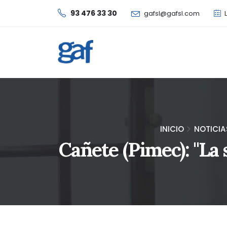
93 476 33 30
gafsl@gafsl.com
L
INICIO
NOTICIA
Cañete (Pimec): "La