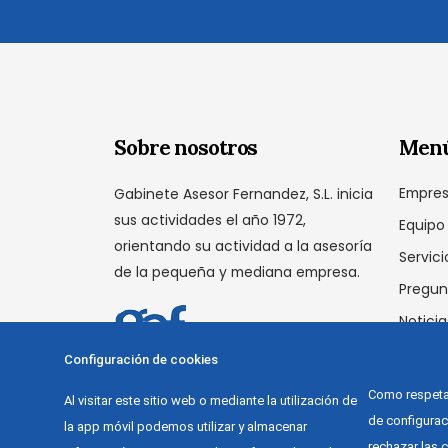
Sobre nosotros
Men
Empre
Gabinete Asesor Fernandez, S.L. inicia
sus actividades el año 1972,
Equipo
orientando su actividad a la asesoría
Servici
de la pequeña y mediana empresa.
Pregun
Noticia
Conta
Configuración de cookies
Como respetam
Al visitar este sitio web o mediante la utilización de
de configura
la app móvil podemos utilizar y almacenar
rechazar las c