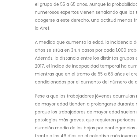
el grupo de 55 a 65 años. Aunque la probabilid
numerosos expertos vienen señalando que los 
acogerse a este derecho, una actitud menos fre
la Airef.
A medida que aumenta la edad, la incidencia de
años se sitúa en 34,4 casos por cada 1.000 traba
Además, la distancia entre los distintos grupos
2017, el índice de incapacidad temporal ha aum
mientras que en el tramo de 55 a 65 años el cre
condicionadas por el aumento del número de afil
Pese a que los trabajadores jóvenes acumulan 
de mayor edad tienden a prolongarse durante má
porque los trabajadores de mayor edad suelen r
patologías más graves, que requieren periodos
duración media de las bajas por contingencias 
frente a los 46 días en el colectivo más joven a