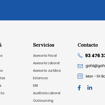
ú
Servicios
Contacto
93 476 3
sa
Asesoría Fiscal
Asesoría Laboral
gafsl@gaf
os
Asesoría Jurídica
Mon - Fri 
tas
Estancos
s
ERE
cto
Auditoria Laboral
Cookies técnicas necesarias
Outsourcing
os tu privacidad, mediante el panel
Estas cookies son estrictamente neces