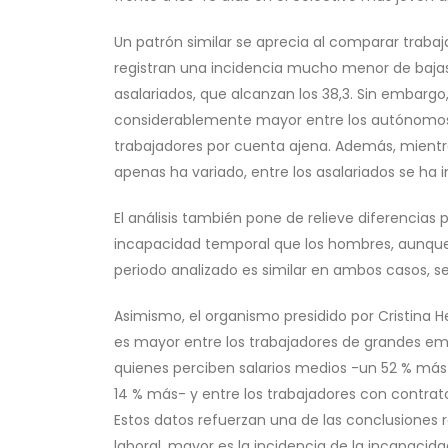
Un patrón similar se aprecia al comparar traba
registran una incidencia mucho menor de bajas 
asalariados, que alcanzan los 38,3. Sin embargo
considerablemente mayor entre los autónomos, c
trabajadores por cuenta ajena. Además, mientr
apenas ha variado, entre los asalariados se ha
El análisis también pone de relieve diferencias
incapacidad temporal que los hombres, aunque 
periodo analizado es similar en ambos casos, se
Asimismo, el organismo presidido por Cristina H
es mayor entre los trabajadores de grandes e
quienes perciben salarios medios -un 52 % más qu
14 % más- y entre los trabajadores con contrato
Estos datos refuerzan una de las conclusiones r
laboral, mayor es la incidencia de la incapacid