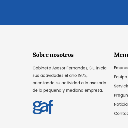
Sobre nosotros
Men
Empre
Gabinete Asesor Fernandez, S.L. inicia
sus actividades el año 1972,
Equipo
orientando su actividad a la asesoría
Servici
de la pequeña y mediana empresa.
Pregun
Noticia
Conta
Configuración de cookies
Como respetam
Al visitar este sitio web o mediante la utilización de