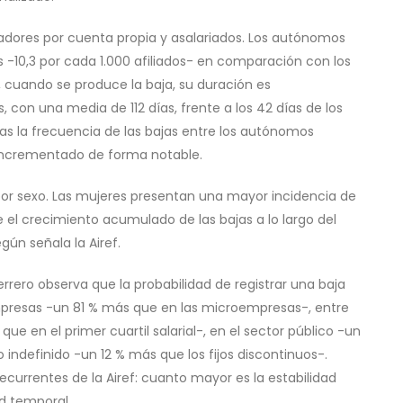
jadores por cuenta propia y asalariados. Los autónomos
-10,3 por cada 1.000 afiliados- en comparación con los
, cuando se produce la baja, su duración es
on una media de 112 días, frente a los 42 días de los
as la frecuencia de las bajas entre los autónomos
 incrementado de forma notable.
 por sexo. Las mujeres presentan una mayor incidencia de
el crecimiento acumulado de las bajas a lo largo del
gún señala la Airef.
errero observa que la probabilidad de registrar una baja
mpresas -un 81 % más que en las microempresas-, entre
e en el primer cuartil salarial-, en el sector público -un
 indefinido -un 12 % más que los fijos discontinuos-.
ecurrentes de la Airef: cuanto mayor es la estabilidad
ad temporal.