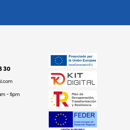
3 30
sl.com
9am - 6pm
Cookies de Rendimiento
arias para el
Las cookies de rendimiento nos permiten conocer el