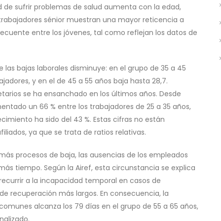
ad de sufrir problemas de salud aumenta con la edad,
trabajadores sénior muestran una mayor reticencia a
cuente entre los jóvenes, tal como reflejan los datos de
 las bajas laborales disminuye: en el grupo de 35 a 45
jadores, y en el de 45 a 55 años baja hasta 28,7.
 etarios se ha ensanchado en los últimos años. Desde
entado un 66 % entre los trabajadores de 25 a 35 años,
cimiento ha sido del 43 %. Estas cifras no están
iados, ya que se trata de ratios relativas.
más procesos de baja, las ausencias de los empleados
s tiempo. Según la Airef, esta circunstancia se explica
ecurrir a la incapacidad temporal en casos de
 de recuperación más largos. En consecuencia, la
comunes alcanza los 79 días en el grupo de 55 a 65 años,
nalizado.