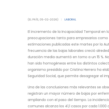
(EL PAÍS, 05-02-2026)
|
LABORAL
El incremento de la Incapacidad Temporal en lo
preocupaciones tanto para empresarios como pa
estimaciones publicadas este martes por la Auto
frecuencia de las bajas laborales creció alrede
duración media aumentó en torno a un 15 %. No 
han sido homogéneas entre los distintos colectiv
organismo presidido por Cristina Herrero ha el
Seguridad Social, que permite desagregar el im
Una de las conclusiones más relevantes se obse
registran un mayor número de bajas por enferm
ampliando con el paso del tiempo. La incidenci
comunes alcanza los 41,1 casos por cada 1.000 af