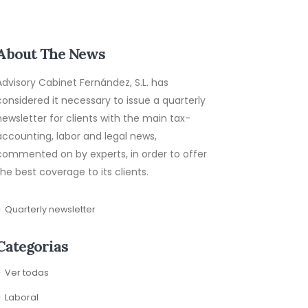
About The News
Advisory Cabinet Fernández, S.L. has
considered it necessary to issue a quarterly
newsletter for clients with the main tax-
accounting, labor and legal news,
commented on by experts, in order to offer
the best coverage to its clients.
Quarterly newsletter
Categorias
Ver todas
Laboral