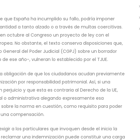
ye que España ha incumplido su fallo, podría imponer
tidad a tanto alzado o a través de multas coercitivas.
 en octubre al Congreso un proyecto de ley con el
ropea. No obstante, el texto conserva disposiciones que,
o General del Poder Judicial (CGPJ) sobre un borrador
o de ese año-, vulneran lo establecido por el TJUE.
 la obligación de que los ciudadanos acudan previamente
ización por responsabilidad patrimonial. Así, si una
perjuicio y que esta es contraria al Derecho de la UE,
al o administrativa alegando expresamente esa
a sobre la norma en cuestión, como requisito para poder
er una compensación.
xigir a los particulares que invoquen desde el inicio la
r reclamar una indemnización puede constituir una carga