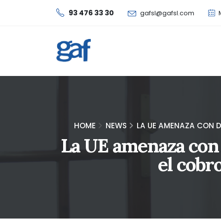
93 476 33 30
gafsl@gafsl.com
M
HOME
NEWS
LA UE AMENAZA CON D
La UE amenaza con 
el cobr