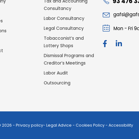
93 476 3
ny
Tax and Accounting
Consultancy
gafsl@gaf
Labor Consultancy
es
Legal Consultancy
Mon - Fri 
ons
Tobacconist’s and
Lottery Shops
ct
Dismissal Programs and
Creditor’s Meetings
Necessary technical cookies
Labor Audit
 your privacy, through the cookie
These cookies are strictly necessary fo
Outsourcing
l you can accept or reject cookies by
operation and navigation of the user t
he corresponding box. For more
website, as well as to remember cooki
 to consult the complete list of
and, therefore, it is not possible to de
ult our
Cookies policy
.
They do not store any personally identi
information permanently.
© 2026 -
Privacy policy
-
Legal Advice
-
Cookies Policy
-
Accessibility