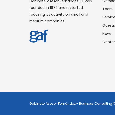
Compa
Gabinete Asesor Fernandez S.L was
founded in 1972 and it started
Team
focusing its activity on small and
Servic
medium companies
Questi
News
Conta
Cookie settings
As we respect
By visiting this website or by using the mobile app
settings pane
we may use and store information in your browser in
clicking on t
the form of cookies. These include information that
information or
is strictly necessary for the operation and navigation
cookies cons
of the website and, therefore, cannot be
deactivated.
Gabinete Asesor Fernàndez - Business Consulting 