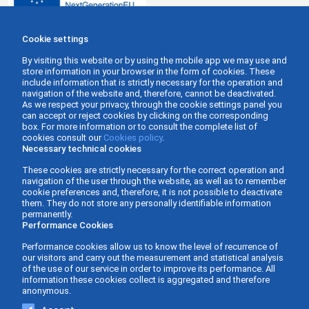
Cookie settings
By visiting this website or by using the mobile app we may use and
store information in your browser in the form of cookies. These
include information that is strictly necessary for the operation and
navigation of the website and, therefore, cannot be deactivated.
As we respect your privacy, through the cookie settings panel you
can accept or reject cookies by clicking on the corresponding
box. For more information or to consult the complete list of
cookies consult our
Cookies policy
.
Necessary technical cookies
These cookies are strictly necessary for the correct operation and
navigation of the user through the website, as well as to remember
cookie preferences and, therefore, it is not possible to deactivate
them. They do not store any personally identifiable information
permanently.
Performance Cookies
Performance cookies allow us to know the level of recurrence of
our visitors and carry out the measurement and statistical analysis
of the use of our service in order to improve its performance. All
information these cookies collect is aggregated and therefore
anonymous.
Gabinete Asesor Fernàndez - Business Consulting ©
Web design and