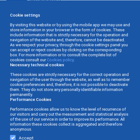
Cookie settings
By visiting this website or by using the mobile app we may use and
store information in your browser in the form of cookies. These
include information that is strictly necessary for the operation and
navigation of the website and, therefore, cannot be deactivated.
As we respect your privacy, through the cookie settings panel you
can accept or reject cookies by clicking on the corresponding
box. For more information or to consult the complete list of
cookies consult our
Cookies policy
.
Necessary technical cookies
These cookies are strictly necessary for the correct operation and
navigation of the user through the website, as well as to remember
cookie preferences and, therefore, it is not possible to deactivate
them. They do not store any personally identifiable information
permanently.
Performance Cookies
Performance cookies allow us to know the level of recurrence of
our visitors and carry out the measurement and statistical analysis
of the use of our service in order to improve its performance. All
information these cookies collect is aggregated and therefore
anonymous.
Gabinete Asesor Fernàndez - Business Consulting ©
Web design and
Accept
2026 -
Privacy policy
-
Legal Advice
-
Cookies Policy
-
development